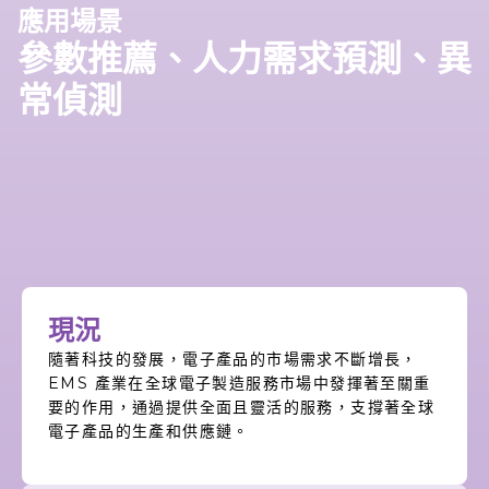
應用場景
參數推薦、人力需求預測、異
常偵測
現況​
隨著科技的發展，電子產品的市場需求不斷增長，
EMS 產業在全球電子製造服務市場中發揮著至關重
要的作用，通過提供全面且靈活的服務，支撐著全球
電子產品的生產和供應鏈。