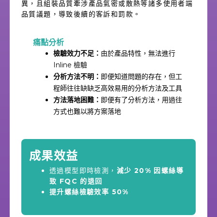
異，且組裝品質牽涉產品氣密或散熱等諸多使用者端
品質議題，導致後續的客訴和罰款。
痛點分析
檢驗效力不足：
由於產品特性，無法進行
Inline 檢驗
分析方法不明：
即便知道問題的存在，但工
程師往往缺缺乏高效易用的分析方法及工具
方法落地困難：
即便有了分析方法，用過往
方式也難以將方案落地
成果效益
透過模型即時檢測，
減少 20% 因螺絲導
致 FQC 的退回
提升螺絲檢驗效率 50%