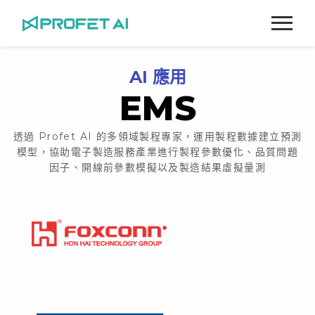
跳
至
主
要
AI 應用
內
容
EMS
透過 Profet AI 的多領域製程專家，運用製程數據建立預測
模型，協助電子製造服務產業進行製程參數優化、品質問題
因子、開線前參數模擬以及製造結果虛擬量測