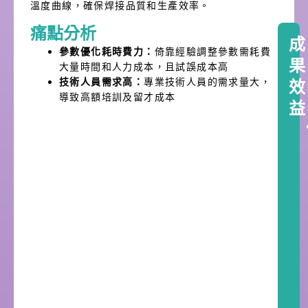
溫度曲線，確保焊接品質和生產效率。
痛點分析
成
參數優化耗時費力：
倚靠經驗調整參數需耗費
果
大量時間和人力成本，且試誤成本高
技術人員需求高：
專業技術人員的需求量大，
效
導致高額培訓及留才成本
益