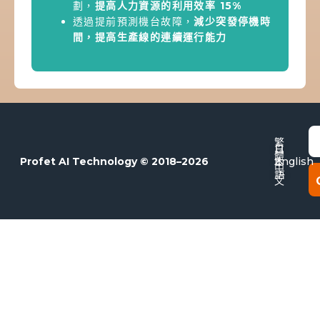
劃，
提高人力資源的利用效率 15%
透過提前預測機台故障，
減少突發停機時
間，提高生產線的連續運行能力
E
繁
日
體
本
Profet AI Technology © 2018–2026
English
中
語
文