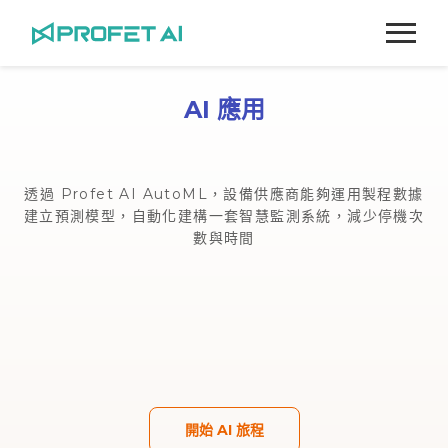
跳
至
主
要
AI 應用
內
容
透過 Profet AI AutoML，設備供應商能夠運用製程數據
建立預測模型，自動化建構一套智慧監測系統，減少停機次
數與時間
開始 AI 旅程