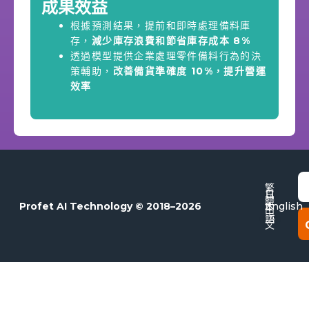
成果效益
根據預測結果，提前和即時處理備料庫
存，
減少庫存浪費和節省庫存成本 8%
透過模型提供企業處理零件備料行為的決
策輔助，
改善備貨準確度 10%，提升營運
效率
E
繁
日
體
本
Profet AI Technology © 2018–2026
English
中
語
文