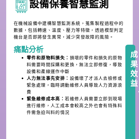
設備保養智慧監測
在機械設備中建構智慧監測系統，蒐集製程過程中的
數據，包括轉速、溫度、壓力等特徵，透過模型判定
機台是否即將發生異常，減少突發故障的風險。
痛點分析
成
零件和原物料損失：
損壞的零件和損失的原物
果
料需要時間採購和更換，無法立即修復，導致
設備和產線運作中斷
效
人力無法事先安排：
設備壞了才派人去檢修或
益
緊急處理，臨時調動維修人員導致人力資源浪
費
緊急維修成本高：
若維修人員需要立即到現場
進行維修，人工成本會較高之外也會有特殊料
件需急迫叫料的情況