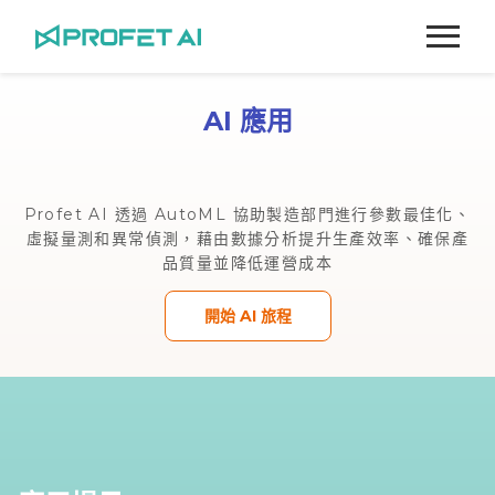
跳
至
主
要
AI 應用
內
容
Profet AI 透過 AutoML 協助製造部門進行參數最佳化、
虛擬量測和異常偵測，藉由數據分析提升生產效率、確保產
品質量並降低運營成本
開始 AI 旅程