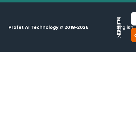
E
繁
日
體
本
Profet AI Technology © 2018–2026
English
中
語
文