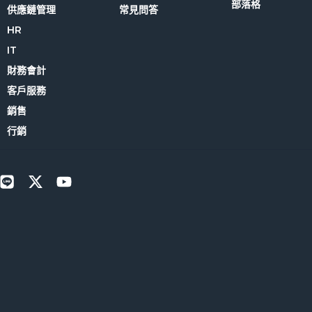
部落格
供應鏈管理
常見問答
HR
IT
財務會計
客戶服務
銷售
行銷
L
X
Y
i
-
o
n
t
u
e
w
t
i
u
t
b
t
e
e
r