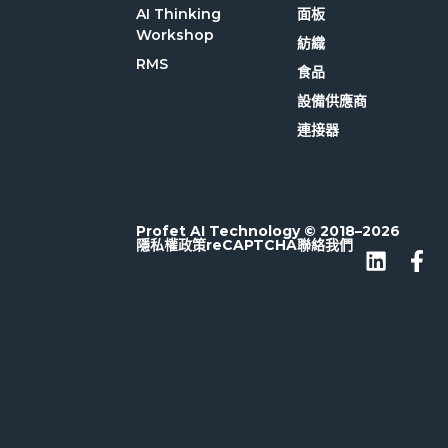
AI Thinking
面板
Workshop
紡織
RMS
食品
設備供應商
連接器
Profet AI Technology © 2018–2026
隱私權政策
reCAPTCHA
聯絡我們
L
F
i
a
n
c
k
e
e
b
d
o
i
o
n
k
-