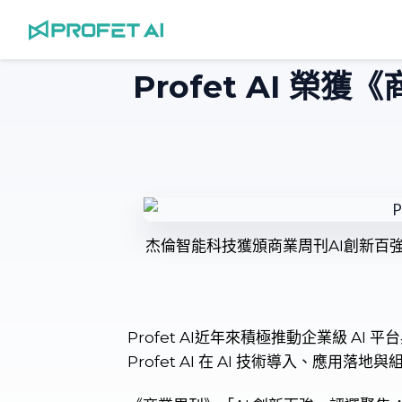
跳
至
主
Profet AI 榮獲
要
內
容
杰倫智能科技獲頒商業周刊AI創新百
Profet AI近年來積極推動企業級 
Profet AI 在 AI 技術導入、應用