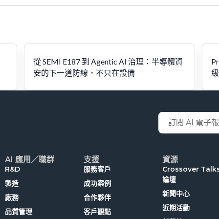
從 SEMI E187 到 Agentic AI 治理：半導體資
P
安的下一道防線，不只在設備​
級
Email
AI 應用／職群
支援
資源
R&D
服務客戶
Crossover Tal
論壇
製造
成功案例
新聞中心
廠務
合作夥伴
近期活動
品質管理
客戶觀點