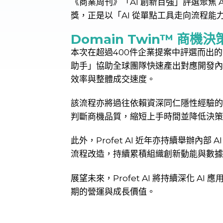
《商業周刊》「AI 創新百強」評選聚焦 
獎，正是以「AI 從單點工具走向流程
Domain Twin™ 商機決
本次在超過400件企業提案中評選而出的，是 
助手」協助全球團隊快速產出對應開發內
效率與整體成交速度。
該流程亦將過往依賴資深同仁隱性經驗的
判斷商機品質，縮短上手時間並降低決策
此外，Profet AI 近年亦持續舉辦內
流程改造，持續累積組織創新動能與數據
展望未來，Profet AI 將持續深化 A
期的營運與成長價值。