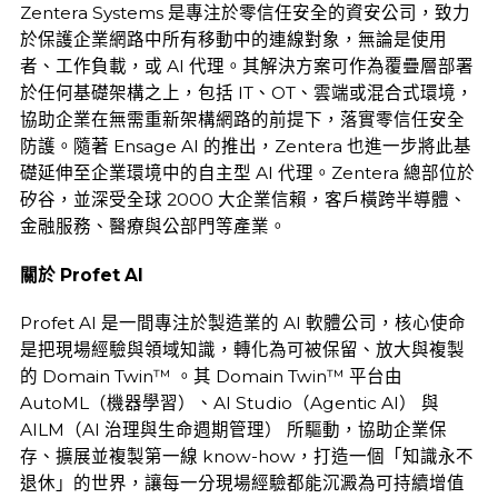
Zentera Systems 是專注於零信任安全的資安公司，致力
於保護企業網路中所有移動中的連線對象，無論是使用
者、工作負載，或 AI 代理。其解決方案可作為覆疊層部署
於任何基礎架構之上，包括 IT、OT、雲端或混合式環境，
協助企業在無需重新架構網路的前提下，落實零信任安全
防護。隨著 Ensage AI 的推出，Zentera 也進一步將此基
礎延伸至企業環境中的自主型 AI 代理。Zentera 總部位於
矽谷，並深受全球 2000 大企業信賴，客戶橫跨半導體、
金融服務、醫療與公部門等產業。
關於
Profet AI
Profet AI 是一間專注於製造業的 AI 軟體公司，核心使命
是把現場經驗與領域知識，轉化為可被保留、放大與複製
的 Domain Twin™ 。其 Domain Twin™ 平台由
AutoML（機器學習）、AI Studio（Agentic AI） 與
AILM（AI 治理與生命週期管理） 所驅動，協助企業保
存、擴展並複製第一線 know-how，打造一個「知識永不
退休」的世界，讓每一分現場經驗都能沉澱為可持續增值