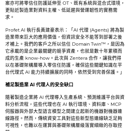
案亦可將零信任防護延伸至 OT、既有系統與混合式環境，
更貼近製造業對資料主權、低延遲與營運韌性的實務需
求。
Profet AI 執行長黃建豪表示：「AI 代理 (Agents) 將為製
造業帶來巨大的應用價值，但資訊安全不能等到部署之後
才補上。我們的客戶之所以信任 Domain Twin™，是因為
它承載的是企業最關鍵的競爭資產，也就是數十年累積而
成的生產 know-how。此次與 Zentera 合作，讓我們得
以在基礎架構層導入零信任防護，確保這些關鍵知識在平
台代理式 AI 能力持續擴展的同時，依然受到完善保護。」
補足製造業
AI 代理人的安全缺口
隨著製造企業將 AI 代理導入生產系統、預測維護平台與資
料分析流程，這些代理也在 AI 執行環境、資料庫、MCP
伺服器與外部大型語言模型之間建立起新的機器對機器連
線路徑。然而，傳統資安工具對這些新型態連線缺乏足夠
可視性，也難以在運算與基礎架構層級落實細緻的存取控