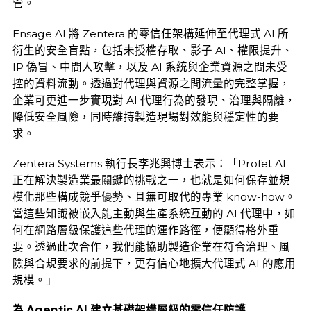
管。
Ensage AI 將 Zentera 的零信任架構延伸至代理式 AI 所
衍生的安全盲點，包括未授權存取、影子 AI、權限提升、
IP 偽冒、中間人攻擊，以及 AI 系統與企業資源之間未受
控的資料流動。透過對代理與資源之間流量的完整掌握，
企業可更進一步實現對 AI 代理行為的發現、治理與隔離，
降低安全風險，同時維持製造現場對效能與穩定性的要
求。
Zentera Systems 執行長李兆興博士表示：「Profet AI
正在解決製造業最關鍵的挑戰之一，也就是如何保存並規
模化那些構成競爭優勢、且無可取代的專業 know-how。
當這些知識被嵌入能主動與生產系統互動的 AI 代理中，如
何在網路層級保護這些代理的運作路徑，便顯得格外重
要。透過此次合作，我們能協助製造企業在符合治理、風
險與合規要求的前提下，更有信心地擴大代理式 AI 的應用
規模。」
為
Agentic AI 建立基礎架構層級的零信任防護