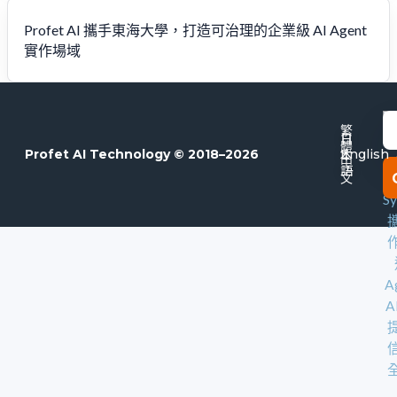
Profet AI 攜手東海大學，打造可治理的企業級 AI Agent
實作場域
E
繁
日
體
本
Profet AI Technology © 2018–2026
English
中
語
文