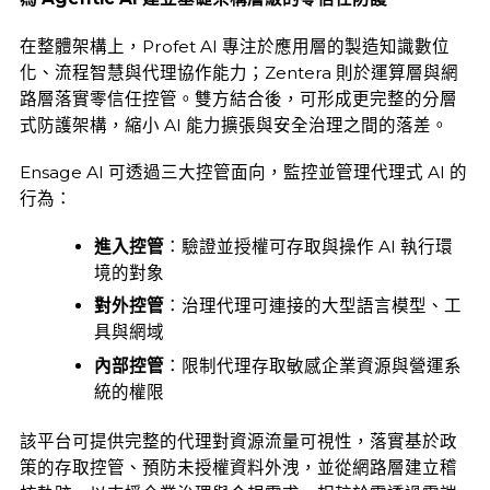
在整體架構上，Profet AI 專注於應用層的製造知識數位
化、流程智慧與代理協作能力；Zentera 則於運算層與網
路層落實零信任控管。雙方結合後，可形成更完整的分層
式防護架構，縮小 AI 能力擴張與安全治理之間的落差。
Ensage AI 可透過三大控管面向，監控並管理代理式 AI 的
行為：
進入控管
：驗證並授權可存取與操作 AI 執行環
境的對象
對外控管
：治理代理可連接的大型語言模型、工
具與網域
內部控管
：限制代理存取敏感企業資源與營運系
統的權限
該平台可提供完整的代理對資源流量可視性，落實基於政
策的存取控管、預防未授權資料外洩，並從網路層建立稽