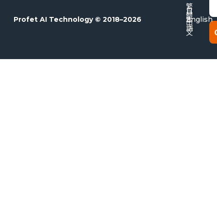
E
繁
日
體
本
Profet AI Technology © 2018–2026
English
中
語
文