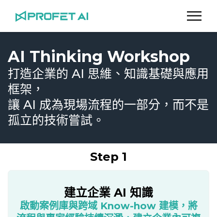
跳
至
主
要
AI Thinking Workshop
內
容
打造企業的 AI 思維、知識基礎與應用
框架，
讓 AI 成為現場流程的一部分，而不是
孤立的技術嘗試。
Step 1
建立企業 AI 知識
啟動案例庫與跨域
Know-how
建模，將