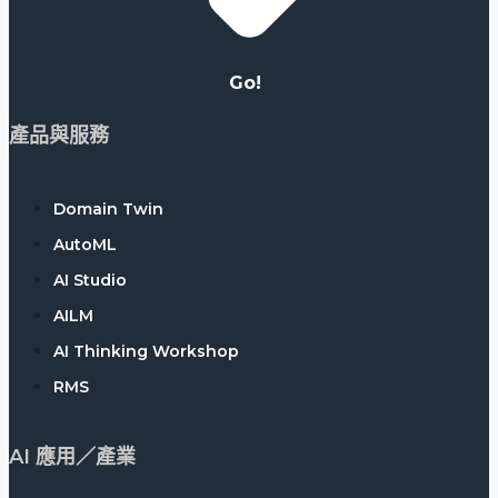
Go!
產品與服務
Domain Twin
AutoML
AI Studio
AILM
AI Thinking Workshop
RMS
AI 應用／產業