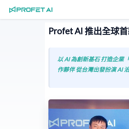
跳
至
主
要
Profet AI 推出全球
內
容
以 AI 為創新基石 打造
作夥伴 從台灣出發扮演 AI 