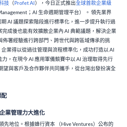
科技
（
Profet AI
），今日正式推出
全球首款企業級
cle Management；AI 生命週期管理平台） 。 領先業界
在初期 AI 議題探索階段進行標準化，進一步提升執行過
完成後也能有效擴散企業內 AI 典範議題，解決企業
-how）與佈署經驗進行跨部門、跨世代與跨區域傳承的挑
台，企業得以從過往管理與流程標準化，成功打造以 AI
，在現今 AI 應用軍備競賽中以 AI 治理取得先行
 AI 期望與客戶及合作夥伴共同攜手，從台灣出發扮演全
標配
挹注企業管理力大進化
先地位。根據蜂行資本 （Hive Ventures）公布的