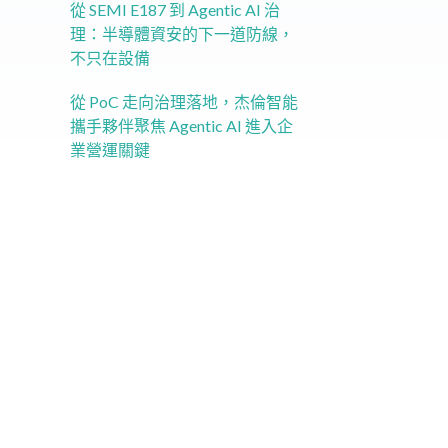
從 SEMI E187 到 Agentic AI 治
理：半導體資安的下一道防線，
不只在設備​
從 PoC 走向治理落地，杰倫智能
攜手夥伴聚焦 Agentic AI 進入企
業營運關鍵