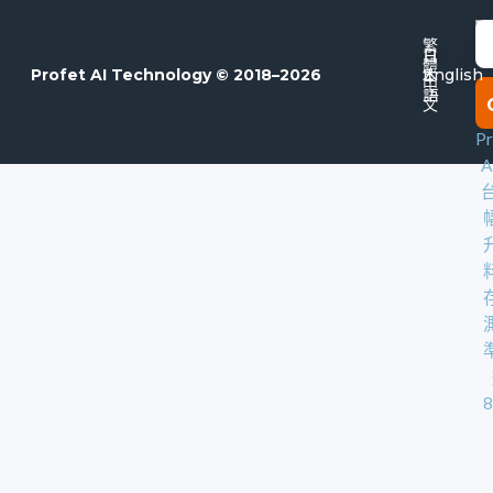
E
繁
日
體
本
Profet AI Technology © 2018–2026
English
中
語
文