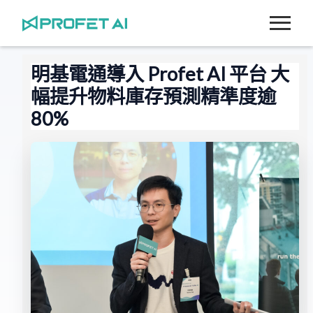
跳
至
主
要
明基電通導入 Profet AI 平台 大
內
幅提升物料庫存預測精準度逾
容
80%